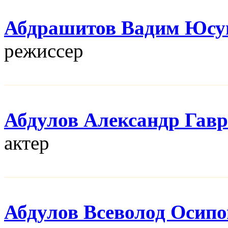
Абдрашитов Вадим Юсу
режисcер
Абдулов Александр Гав
актер
Абдулов Всеволод Осип