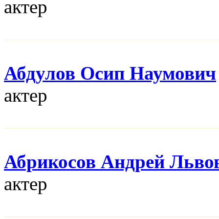
актер
Абдулов Осип Наумович
актер
Абрикосов Андрей Льво
актер