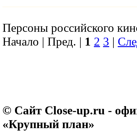
Персоны российского кино
Начало | Пред. |
1
2
3
|
Сле
© Сайт Close-up.ru - о
«Крупный план»