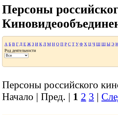
Персоны российског
Киновидеообъедине
А
Б
В
Г
Д
Е
Ж
З
И
К
Л
М
Н
О
П
Р
С
Т
У
Ф
Х
Ц
Ч
Ш
Щ
Ы
Э
Род деятельности
Персоны российского кино
Начало | Пред. |
1
2
3
|
Сле