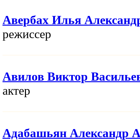
Авербах Илья Александ
режисcер
Авилов Виктор Василье
актер
Адабашьян Александр 