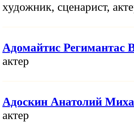
художник, сценарист, акт
Адомайтис Регимантас 
актер
Адоскин Анатолий Мих
актер