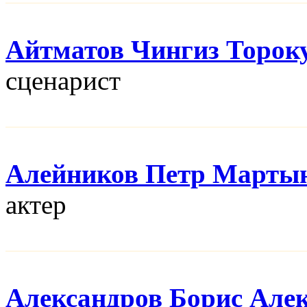
Айтматов Чингиз Торок
сценарист
Алейников Петр Марты
актер
Александров Борис Але