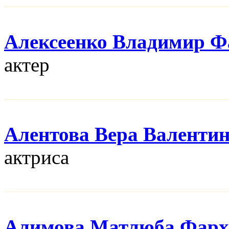
Алексеенко Владимир Ф
актер
Алентова Вера Валенти
актриса
Алимова Матлюба Фарх