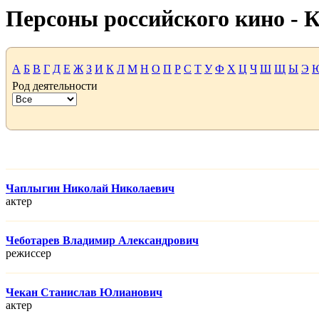
Персоны российского кино -
А
Б
В
Г
Д
Е
Ж
З
И
К
Л
М
Н
О
П
Р
С
Т
У
Ф
Х
Ц
Ч
Ш
Щ
Ы
Э
Род деятельности
Чаплыгин Николай Николаевич
актер
Чеботарев Владимир Александрович
режисcер
Чекан Станислав Юлианович
актер