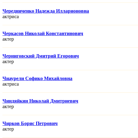
Чередниченко Надежда Илларионовна
актриса
Черкасов Николай Константинович
актер
Черниговский Дмитрий Егорович
актер
Чиаурели Софико Михайловна
актриса
Чиндяйкин Николай Дмитриевич
актер
Чирков Борис Петрович
актер