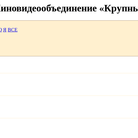
 Киновидеообъединение «Крупн
Ю
Я
ВСЕ