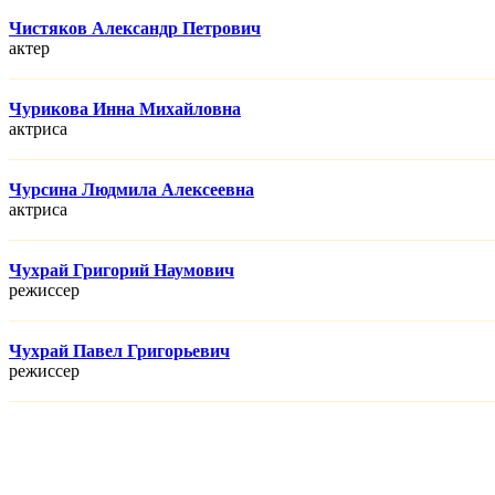
Чистяков Александр Петрович
актер
Чурикова Инна Михайловна
актриса
Чурсина Людмила Алексеевна
актриса
Чухрай Григорий Наумович
режисcер
Чухрай Павел Григорьевич
режисcер