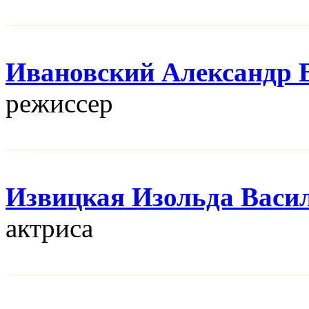
Ивановский Александр 
режисcер
Извицкая Изольда Васи
актриса