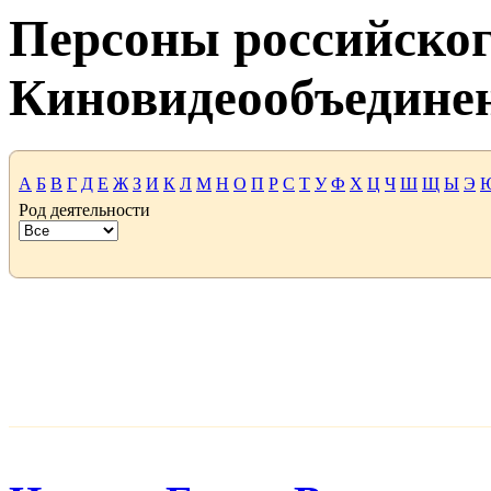
Персоны российског
Киновидеообъедине
А
Б
В
Г
Д
Е
Ж
З
И
К
Л
М
Н
О
П
Р
С
Т
У
Ф
Х
Ц
Ч
Ш
Щ
Ы
Э
Род деятельности