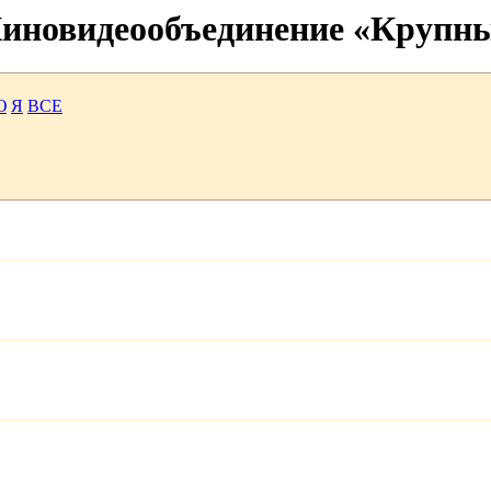
 Киновидеообъединение «Крупн
Ю
Я
ВСЕ