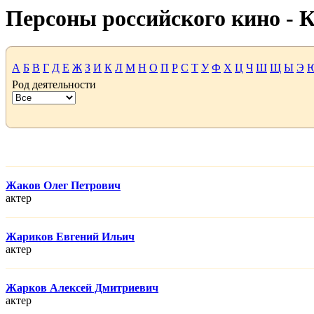
Персоны российского кино -
А
Б
В
Г
Д
Е
Ж
З
И
К
Л
М
Н
О
П
Р
С
Т
У
Ф
Х
Ц
Ч
Ш
Щ
Ы
Э
Род деятельности
Жаков Олег Петрович
актер
Жариков Евгений Ильич
актер
Жарков Алексей Дмитриевич
актер