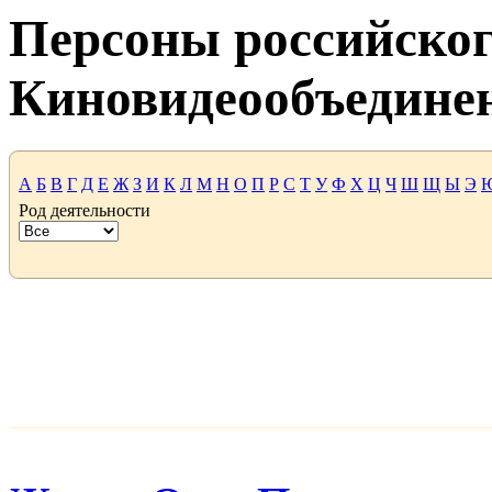
Персоны российског
Киновидеообъедине
А
Б
В
Г
Д
Е
Ж
З
И
К
Л
М
Н
О
П
Р
С
Т
У
Ф
Х
Ц
Ч
Ш
Щ
Ы
Э
Род деятельности