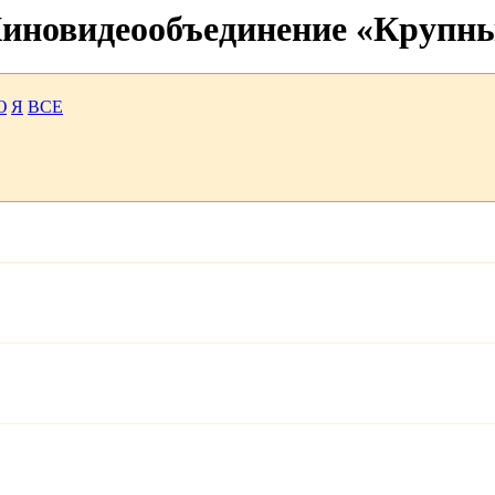
 Киновидеообъединение «Крупн
Ю
Я
ВСЕ