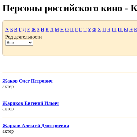
Персоны российского кино -
А
Б
В
Г
Д
Е
Ж
З
И
К
Л
М
Н
О
П
Р
С
Т
У
Ф
Х
Ц
Ч
Ш
Щ
Ы
Э
Род деятельности
Жаков Олег Петрович
актер
Жариков Евгений Ильич
актер
Жарков Алексей Дмитриевич
актер