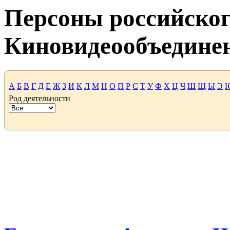
Персоны российског
Киновидеообъедине
А
Б
В
Г
Д
Е
Ж
З
И
К
Л
М
Н
О
П
Р
С
Т
У
Ф
Х
Ц
Ч
Ш
Щ
Ы
Э
Род деятельности