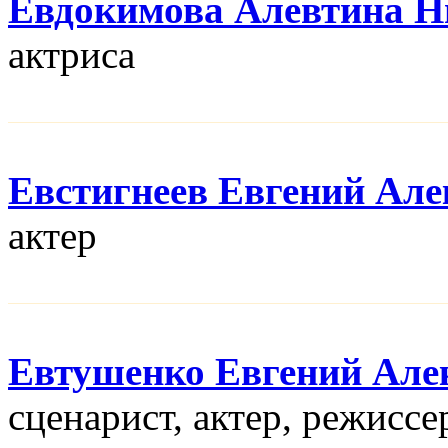
Евдокимова Алевтина Н
актриса
Евстигнеев Евгений Але
актер
Евтушенко Евгений Але
сценарист, актер, режисcе