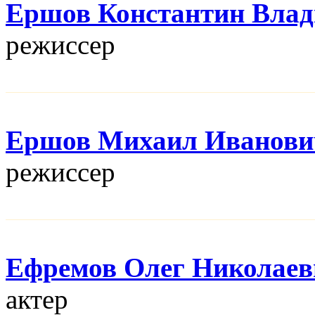
Ершов Константин Вла
режисcер
Ершов Михаил Иванови
режисcер
Ефремов Олег Николаев
актер