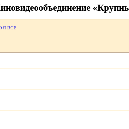
 Киновидеообъединение «Крупн
Ю
Я
ВСЕ