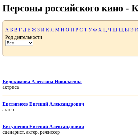
Персоны российского кино -
А
Б
В
Г
Д
Е
Ж
З
И
К
Л
М
Н
О
П
Р
С
Т
У
Ф
Х
Ц
Ч
Ш
Щ
Ы
Э
Род деятельности
Евдокимова Алевтина Николаевна
актриса
Евстигнеев Евгений Александрович
актер
Евтушенко Евгений Александрович
сценарист, актер, режисcер