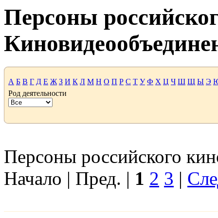
Персоны российског
Киновидеообъедине
А
Б
В
Г
Д
Е
Ж
З
И
К
Л
М
Н
О
П
Р
С
Т
У
Ф
Х
Ц
Ч
Ш
Щ
Ы
Э
Род деятельности
Персоны российского кино
Начало | Пред. |
1
2
3
|
Сле