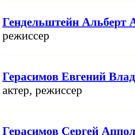
Гендельштейн Альберт 
режисcер
Герасимов Евгений Вла
актер, режисcер
Герасимов Сергей Аппо