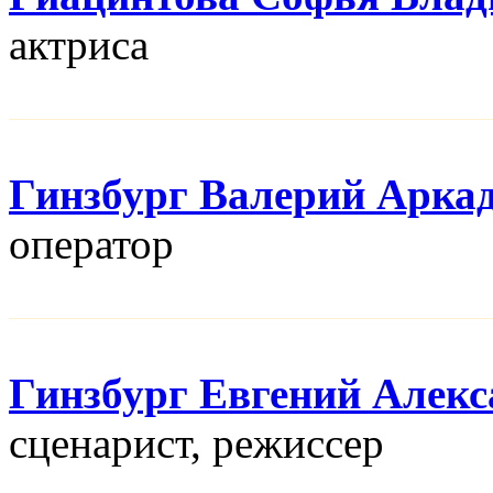
актриса
Гинзбург Валерий Арка
оператор
Гинзбург Евгений Алек
сценарист, режисcер