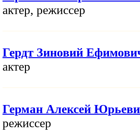
актер, режисcер
Гердт Зиновий Ефимови
актер
Герман Алексей Юрьев
режисcер