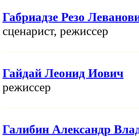
Габриадзе Резо Леванов
сценарист, режисcер
Гайдай Леонид Иович
режисcер
Галибин Александр Вла