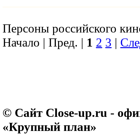
Персоны российского кино
Начало | Пред. |
1
2
3
|
Сле
© Сайт Close-up.ru - о
«Крупный план»