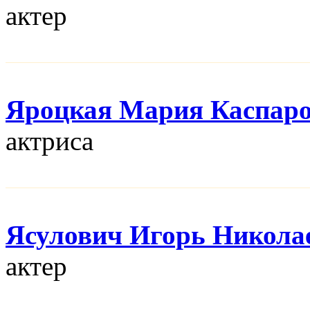
актер
Яроцкая Мария Каспар
актриса
Ясулович Игорь Никола
актер