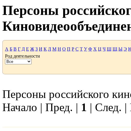
Персоны российског
Киновидеообъедине
А
Б
В
Г
Д
Е
Ж
З
И
К
Л
М
Н
О
П
Р
С
Т
У
Ф
Х
Ц
Ч
Ш
Щ
Ы
Э
Род деятельности
Персоны российского кино
Начало | Пред. |
1
| След. |