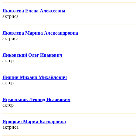
Яковлева Елена Алексеевна
актриса
Яковлева Марина Александровна
актриса
Янковский Олег Иванович
актер
Яншин Михаил Михайлович
актер
Ярмольник Леонид Исаакович
актер
Яроцкая Мария Каспаровна
актриса