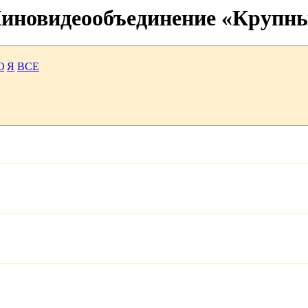
 Киновидеообъединение «Крупн
Ю
Я
ВСЕ