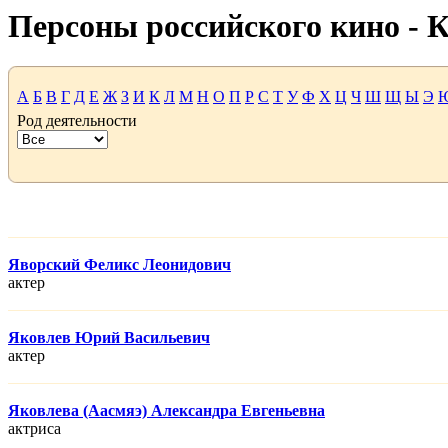
Персоны российского кино -
А
Б
В
Г
Д
Е
Ж
З
И
К
Л
М
Н
О
П
Р
С
Т
У
Ф
Х
Ц
Ч
Ш
Щ
Ы
Э
Род деятельности
Яворский Феликс Леонидович
актер
Яковлев Юрий Васильевич
актер
Яковлева (Аасмяэ) Александра Евгеньевна
актриса