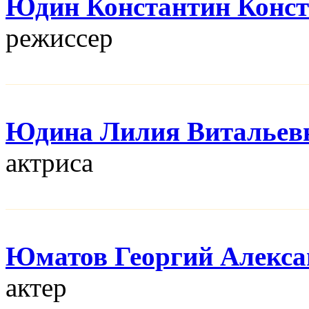
Юдин Константин Конс
режисcер
Юдина Лилия Витальев
актриса
Юматов Георгий Алекса
актер