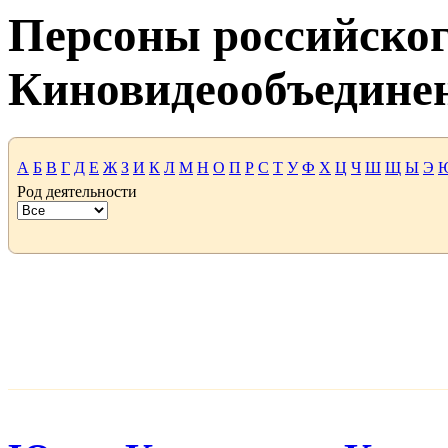
Персоны российског
Киновидеообъедине
А
Б
В
Г
Д
Е
Ж
З
И
К
Л
М
Н
О
П
Р
С
Т
У
Ф
Х
Ц
Ч
Ш
Щ
Ы
Э
Род деятельности