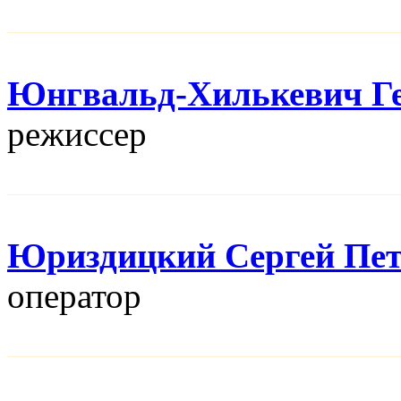
Юнгвальд-Хилькевич Г
режисcер
Юриздицкий Сергей Пе
оператор