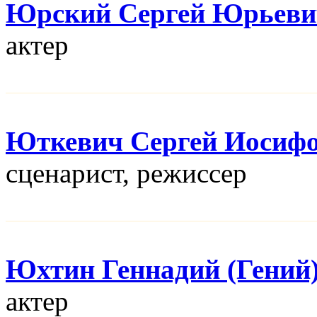
Юрский Сергей Юрьеви
актер
Юткевич Сергей Иосиф
сценарист, режисcер
Юхтин Геннадий (Гений
актер