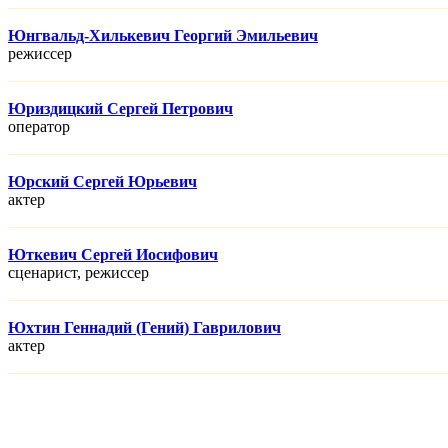
Юнгвальд-Хилькевич Георгий Эмильевич
режисcер
Юриздицкий Сергей Петрович
оператор
Юрский Сергей Юрьевич
актер
Юткевич Сергей Иосифович
сценарист, режисcер
Юхтин Геннадий (Гений) Гаврилович
актер