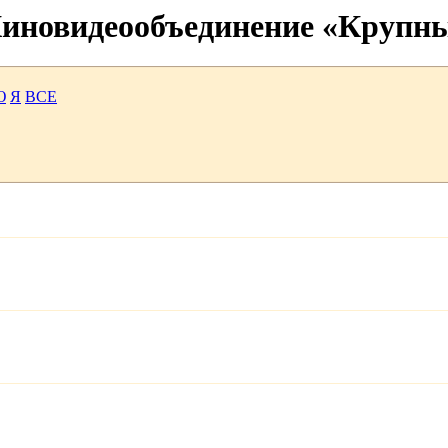
 Киновидеообъединение «Крупн
Ю
Я
ВСЕ