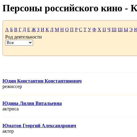
Персоны российского кино -
А
Б
В
Г
Д
Е
Ж
З
И
К
Л
М
Н
О
П
Р
С
Т
У
Ф
Х
Ц
Ч
Ш
Щ
Ы
Э
Род деятельности
Юдин Константин Константинович
режисcер
Юдина Лилия Витальевна
актриса
Юматов Георгий Александрович
актер