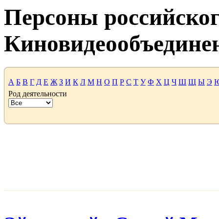
Персоны российског
Киновидеообъедине
А
Б
В
Г
Д
Е
Ж
З
И
К
Л
М
Н
О
П
Р
С
Т
У
Ф
Х
Ц
Ч
Ш
Щ
Ы
Э
Род деятельности