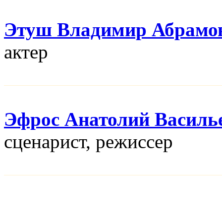
Этуш Владимир Абрамо
актер
Эфрос Анатолий Василь
сценарист, режисcер