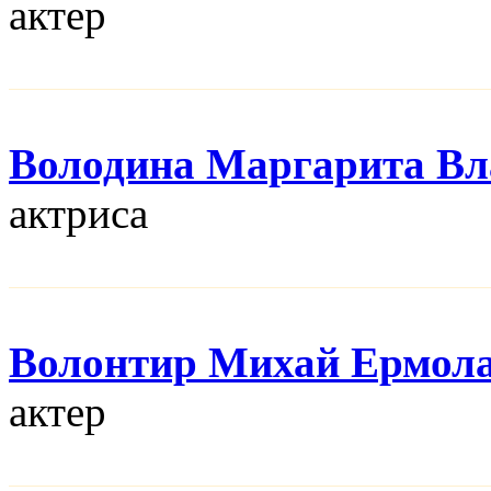
актер
Володина Маргарита В
актриса
Волонтир Михай Ермол
актер