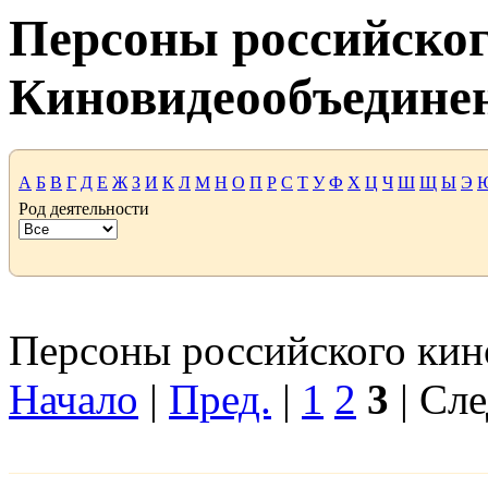
Персоны российског
Киновидеообъедине
А
Б
В
Г
Д
Е
Ж
З
И
К
Л
М
Н
О
П
Р
С
Т
У
Ф
Х
Ц
Ч
Ш
Щ
Ы
Э
Род деятельности
Персоны российского кино
Начало
|
Пред.
|
1
2
3
| Сле