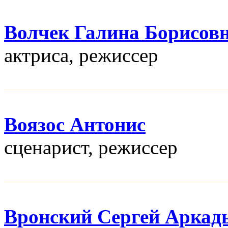
Волчек Галина Борисов
актриса, режисcер
Воязос Антонис
сценарист, режисcер
Вронский Сергей Аркад