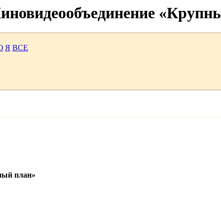
 Киновидеообъединение «Крупн
Ю
Я
ВСЕ
ный план»