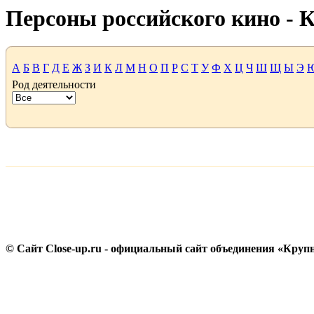
Персоны российского кино -
А
Б
В
Г
Д
Е
Ж
З
И
К
Л
М
Н
О
П
Р
С
Т
У
Ф
Х
Ц
Ч
Ш
Щ
Ы
Э
Род деятельности
© Сайт Close-up.ru - официальный сайт объединения «Круп