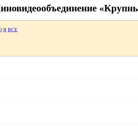
 Киновидеообъединение «Крупн
Ю
Я
ВСЕ