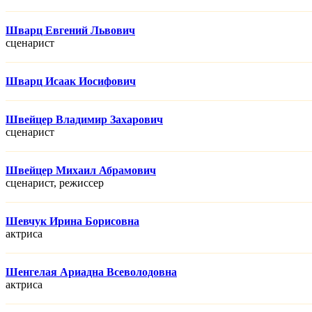
Шварц Евгений Львович
сценарист
Шварц Исаак Иосифович
Швейцер Владимир Захарович
сценарист
Швейцер Михаил Абрамович
сценарист, режисcер
Шевчук Ирина Борисовна
актриса
Шенгелая Ариадна Всеволодовна
актриса