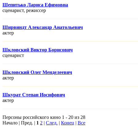
Шепитько Лариса Ефимовна
сценарист, режисcер
Ширвиндт Александр Анатольевич
актер
Шкловский Виктор Борисович
сценарист
Шкловский Олег Менделеевич
актер
Шкурат Степан Иосифович
актер
Персоны российского кино 1 - 20 из 28
Начало | Пред. |
1
2
|
След.
|
Конец
|
Все