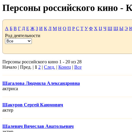
Персоны российского кино -
А
Б
В
Г
Д
Е
Ж
З
И
К
Л
М
Н
О
П
Р
С
Т
У
Ф
Х
Ц
Ч
Ш
Щ
Ы
Э
Род деятельности
Персоны российского кино 1 - 20 из 28
Начало | Пред. |
1
2
|
След.
|
Конец
|
Все
Шагалова Людмила Александровна
актриса
Шакуров Сергей Каюмович
актер
Шалевич Вячеслав Анатольевич
актер