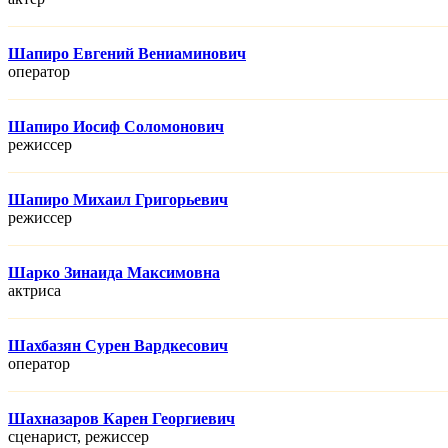
Шапиро Евгений Вениаминович
оператор
Шапиро Иосиф Соломонович
режисcер
Шапиро Михаил Григорьевич
режисcер
Шарко Зинаида Максимовна
актриса
Шахбазян Сурен Вардкесович
оператор
Шахназаров Карен Георгиевич
сценарист, режисcер