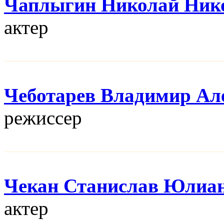
Чаплыгин Николай Ник
актер
Чеботарев Владимир Ал
режисcер
Чекан Станислав Юлиа
актер