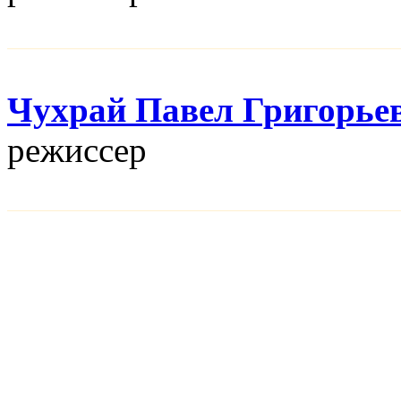
Чухрай Павел Григорье
режисcер