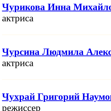
Чурикова Инна Михайл
актриса
Чурсина Людмила Алекс
актриса
Чухрай Григорий Наумо
режисcер