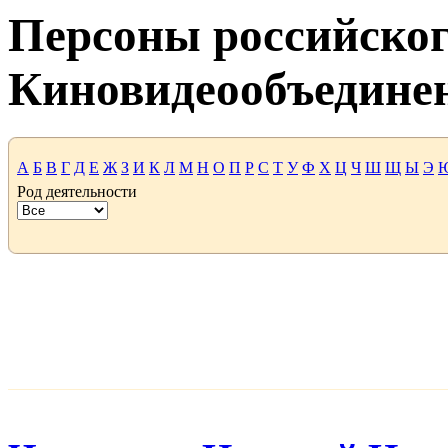
Персоны российског
Киновидеообъедине
А
Б
В
Г
Д
Е
Ж
З
И
К
Л
М
Н
О
П
Р
С
Т
У
Ф
Х
Ц
Ч
Ш
Щ
Ы
Э
Род деятельности