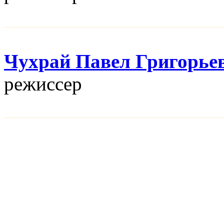
Чухрай Павел Григорье
режисcер