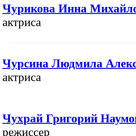
Чурикова Инна Михайл
актриса
Чурсина Людмила Алекс
актриса
Чухрай Григорий Наумо
режисcер