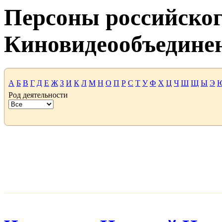
Персоны российског
Киновидеообъедине
А
Б
В
Г
Д
Е
Ж
З
И
К
Л
М
Н
О
П
Р
С
Т
У
Ф
Х
Ц
Ч
Ш
Щ
Ы
Э
Род деятельности