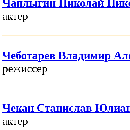
Чаплыгин Николай Ник
актер
Чеботарев Владимир Ал
режисcер
Чекан Станислав Юлиа
актер