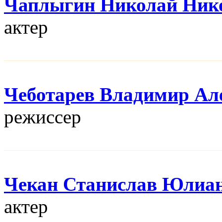
Чаплыгин Николай Ник
актер
Чеботарев Владимир Ал
режисcер
Чекан Станислав Юлиа
актер