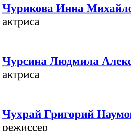
Чурикова Инна Михайл
актриса
Чурсина Людмила Алекс
актриса
Чухрай Григорий Наумо
режисcер