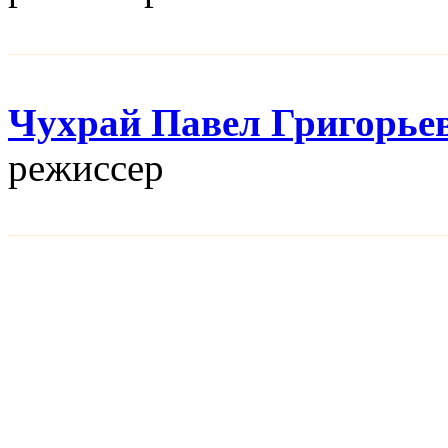
Чухрай Павел Григорье
режисcер