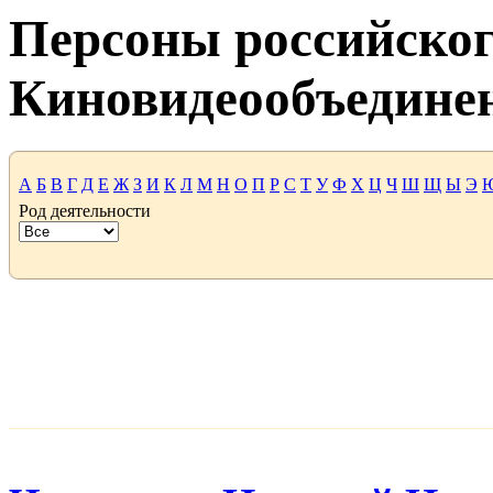
Персоны российског
Киновидеообъедине
А
Б
В
Г
Д
Е
Ж
З
И
К
Л
М
Н
О
П
Р
С
Т
У
Ф
Х
Ц
Ч
Ш
Щ
Ы
Э
Род деятельности