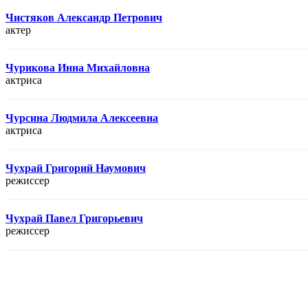
Чистяков Александр Петрович
актер
Чурикова Инна Михайловна
актриса
Чурсина Людмила Алексеевна
актриса
Чухрай Григорий Наумович
режисcер
Чухрай Павел Григорьевич
режисcер