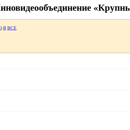
 Киновидеообъединение «Крупн
Ю
Я
ВСЕ