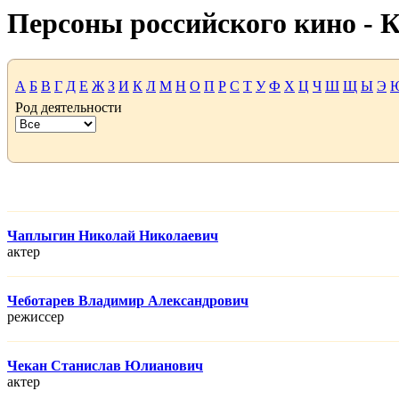
Персоны российского кино -
А
Б
В
Г
Д
Е
Ж
З
И
К
Л
М
Н
О
П
Р
С
Т
У
Ф
Х
Ц
Ч
Ш
Щ
Ы
Э
Род деятельности
Чаплыгин Николай Николаевич
актер
Чеботарев Владимир Александрович
режисcер
Чекан Станислав Юлианович
актер