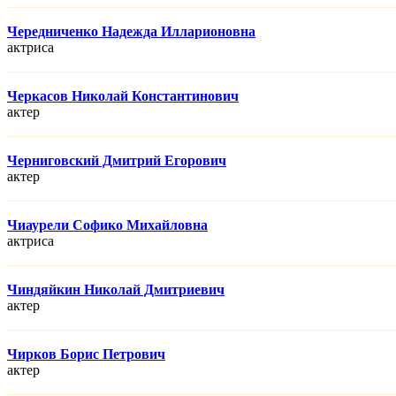
Чередниченко Надежда Илларионовна
актриса
Черкасов Николай Константинович
актер
Черниговский Дмитрий Егорович
актер
Чиаурели Софико Михайловна
актриса
Чиндяйкин Николай Дмитриевич
актер
Чирков Борис Петрович
актер