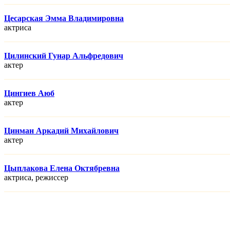
Цесарская Эмма Владимировна
актриса
Цилинский Гунар Альфредович
актер
Цингиев Аюб
актер
Цинман Аркадий Михайлович
актер
Цыплакова Елена Октябревна
актриса, режисcер