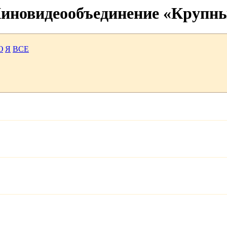
 Киновидеообъединение «Крупн
Ю
Я
ВСЕ