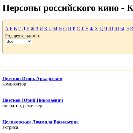
Персоны российского кино -
А
Б
В
Г
Д
Е
Ж
З
И
К
Л
М
Н
О
П
Р
С
Т
У
Ф
Х
Ц
Ч
Ш
Щ
Ы
Э
Род деятельности
Цветков Игорь Аркадьевич
композитор
Цветков Юрий Николаевич
оператор, режисcер
Целиковская Людмила Васильевна
актриса