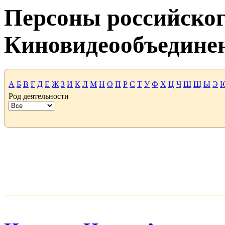
Персоны российског
Киновидеообъедине
А
Б
В
Г
Д
Е
Ж
З
И
К
Л
М
Н
О
П
Р
С
Т
У
Ф
Х
Ц
Ч
Ш
Щ
Ы
Э
Род деятельности