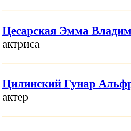
Цесарская Эмма Влади
актриса
Цилинский Гунар Альф
актер