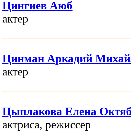
Цингиев Аюб
актер
Цинман Аркадий Михай
актер
Цыплакова Елена Октя
актриса, режисcер