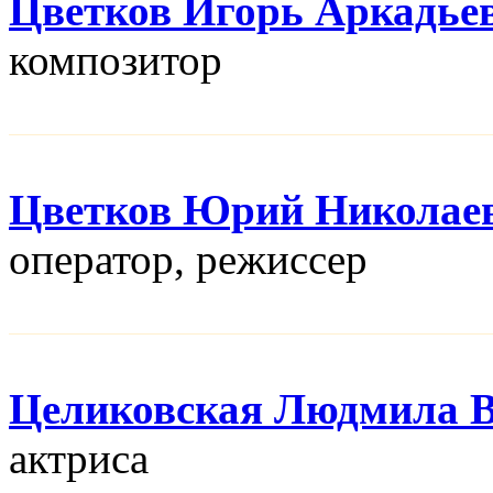
Цветков Игорь Аркадье
композитор
Цветков Юрий Николае
оператор, режисcер
Целиковская Людмила В
актриса