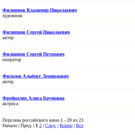
Филиппов Владимир Николаевич
художник
Филиппов Сергей Николаевич
актер
Филиппов Сергей Петрович
оператор
Филозов Альберт Леонидович
актер
Фрейндлих Алиса Бруновна
актриса
Персоны российского кино 1 - 20 из 23
Начало | Пред. |
1
2
|
След.
|
Конец
|
Все