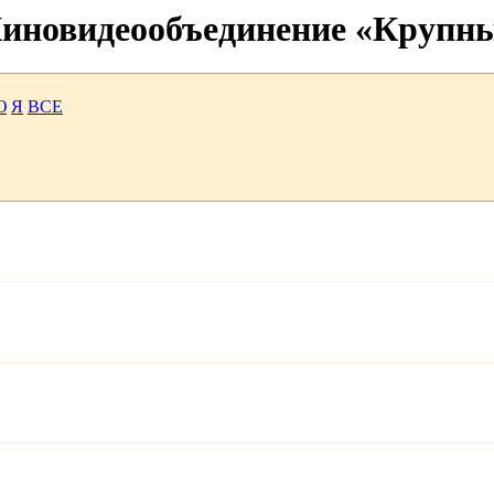
 Киновидеообъединение «Крупн
Ю
Я
ВСЕ