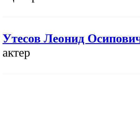
Утесов Леонид Осипови
актер