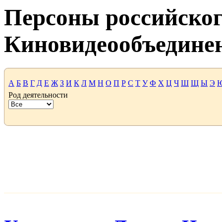
Персоны российског
Киновидеообъедине
А
Б
В
Г
Д
Е
Ж
З
И
К
Л
М
Н
О
П
Р
С
Т
У
Ф
Х
Ц
Ч
Ш
Щ
Ы
Э
Род деятельности