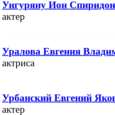
Унгуряну Ион Спиридо
актер
Уралова Евгения Влади
актриса
Урбанский Евгений Яко
актер