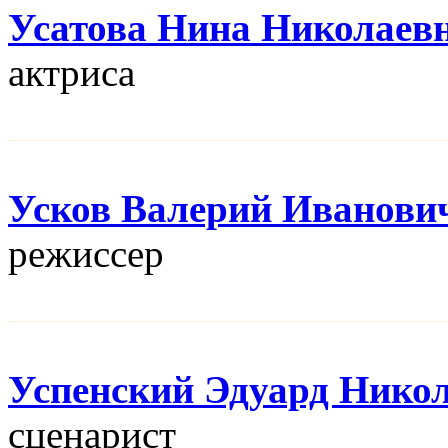
Усатова Нина Николаев
актриса
Усков Валерий Иванови
режисcер
Успенский Эдуард Нико
сценарист