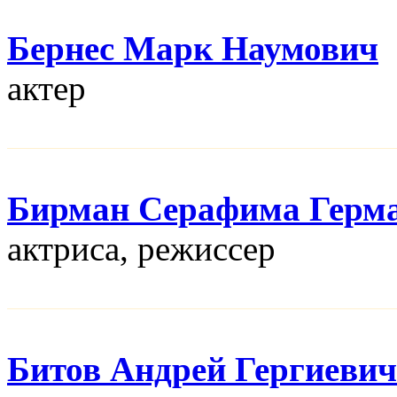
Бернес Марк Наумович
актер
Бирман Серафима Герм
актриса, режисcер
Битов Андрей Гергиевич