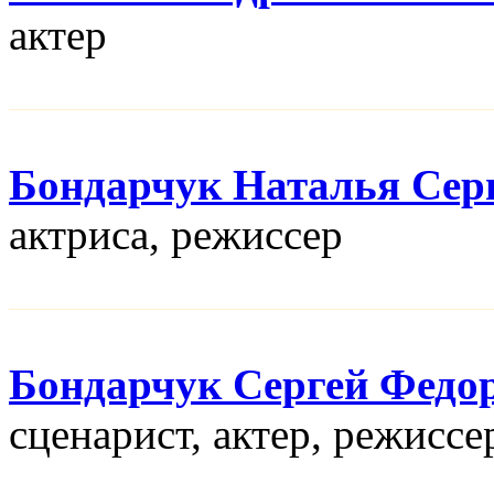
актер
Бондарчук Наталья Сер
актриса, режисcер
Бондарчук Сергей Федо
сценарист, актер, режисcе