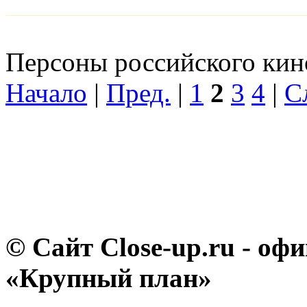
Персоны российского кино
Начало
|
Пред.
|
1
2
3
4
|
С
© Сайт Close-up.ru - о
«Крупный план»