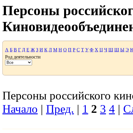
Персоны российског
Киновидеообъедине
А
Б
В
Г
Д
Е
Ж
З
И
К
Л
М
Н
О
П
Р
С
Т
У
Ф
Х
Ц
Ч
Ш
Щ
Ы
Э
Род деятельности
Персоны российского кино
Начало
|
Пред.
|
1
2
3
4
|
С