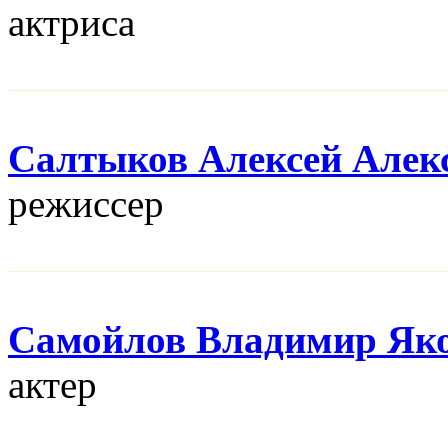
актриса
Салтыков Алексей Алек
режисcер
Самойлов Владимир Як
актер