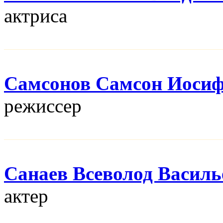
актриса
Самсонов Самсон Иоси
режисcер
Санаев Всеволод Василь
актер