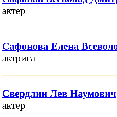
актер
Сафонова Елена Всевол
актриса
Свердлин Лев Наумович
актер