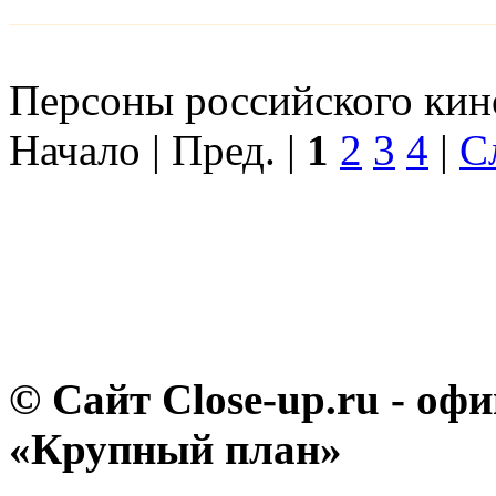
Персоны российского кино
Начало | Пред. |
1
2
3
4
|
С
© Сайт Close-up.ru - о
«Крупный план»