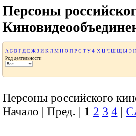
Персоны российског
Киновидеообъедине
А
Б
В
Г
Д
Е
Ж
З
И
К
Л
М
Н
О
П
Р
С
Т
У
Ф
Х
Ц
Ч
Ш
Щ
Ы
Э
Род деятельности
Персоны российского кино
Начало | Пред. |
1
2
3
4
|
С