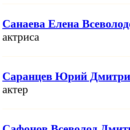
Санаева Елена Всеволод
актриса
Саранцев Юрий Дмитри
актер
Сафонов Всеволод Дмит