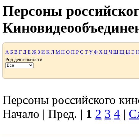
Персоны российског
Киновидеообъедине
А
Б
В
Г
Д
Е
Ж
З
И
К
Л
М
Н
О
П
Р
С
Т
У
Ф
Х
Ц
Ч
Ш
Щ
Ы
Э
Род деятельности
Персоны российского кино
Начало | Пред. |
1
2
3
4
|
С