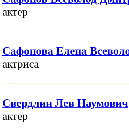
актер
Сафонова Елена Всевол
актриса
Свердлин Лев Наумович
актер