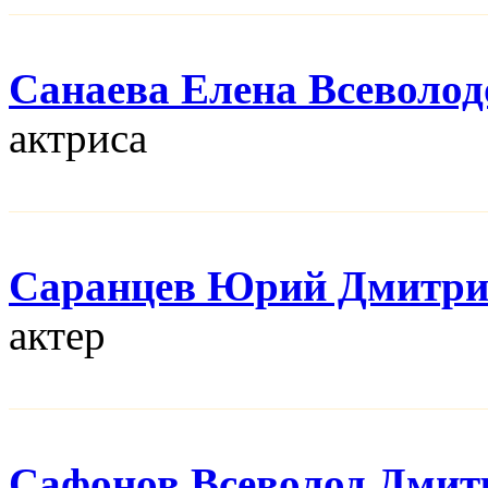
Санаева Елена Всеволод
актриса
Саранцев Юрий Дмитри
актер
Сафонов Всеволод Дмит