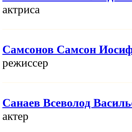
актриса
Самсонов Самсон Иоси
режисcер
Санаев Всеволод Василь
актер