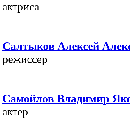
актриса
Салтыков Алексей Алек
режисcер
Самойлов Владимир Як
актер