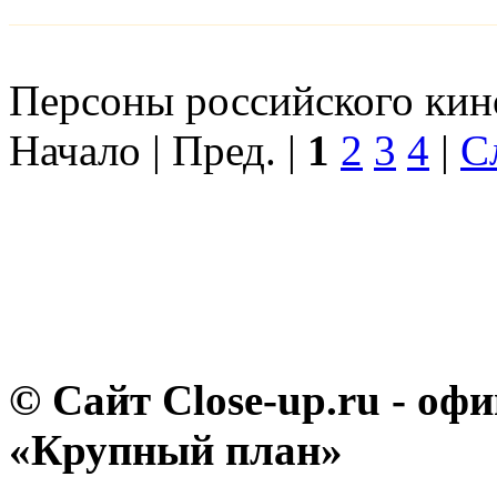
Персоны российского кино
Начало | Пред. |
1
2
3
4
|
С
© Сайт Close-up.ru - о
«Крупный план»