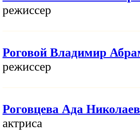
режисcер
Роговой Владимир Абра
режисcер
Роговцева Ада Николае
актриса