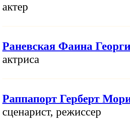
актер
Раневская Фаина Георг
актриса
Раппапорт Герберт Мор
сценарист, режисcер