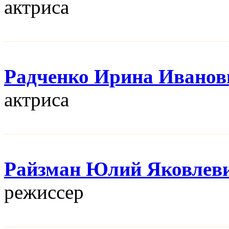
актриса
Радченко Ирина Иванов
актриса
Райзман Юлий Яковлев
режисcер