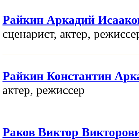
Райкин Аркадий Исаако
сценарист, актер, режисcе
Райкин Константин Арк
актер, режисcер
Раков Виктор Викторов