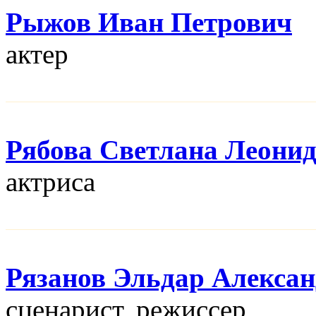
Рыжов Иван Петрович
актер
Рябова Светлана Леони
актриса
Рязанов Эльдар Алекса
сценарист, режисcер