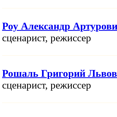
Роу Александр Артуров
сценарист, режисcер
Рошаль Григорий Льво
сценарист, режисcер