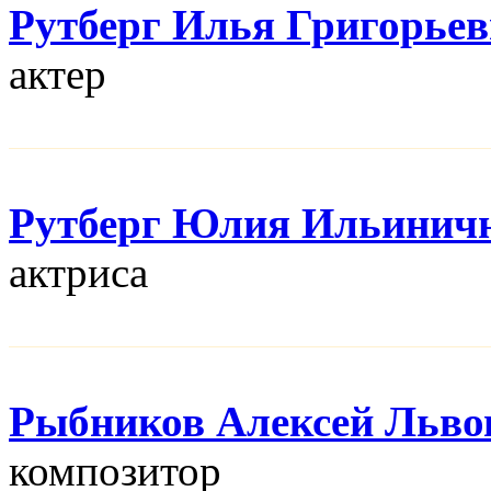
Рутберг Илья Григорье
актер
Рутберг Юлия Ильинич
актриса
Рыбников Алексей Льво
композитор