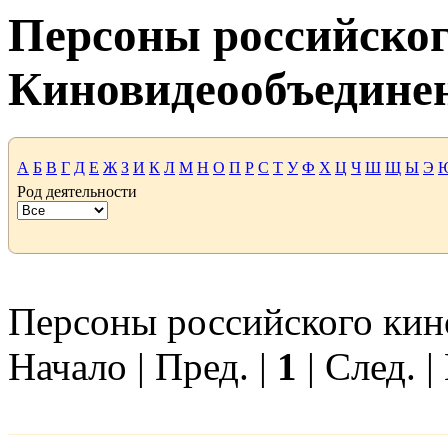
Персоны российског
Киновидеообъедине
А
Б
В
Г
Д
Е
Ж
З
И
К
Л
М
Н
О
П
Р
С
Т
У
Ф
Х
Ц
Ч
Ш
Щ
Ы
Э
Род деятельности
Персоны российского кино
Начало | Пред. |
1
| След. |