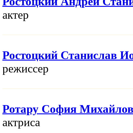
Ростоцкий Андрей Стан
актер
Ростоцкий Станислав И
режисcер
Ротару София Михайло
актриса