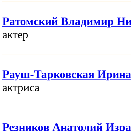
Ратомский Владимир Н
актер
Рауш-Тарковская Ирин
актриса
Резников Анатолий Изр