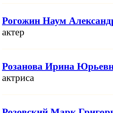
Рогожин Наум Александ
актер
Розанова Ирина Юрьев
актриса
Розовский Марк Григор