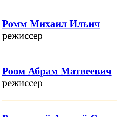
Ромм Михаил Ильич
режисcер
Роом Абрам Матвеевич
режисcер