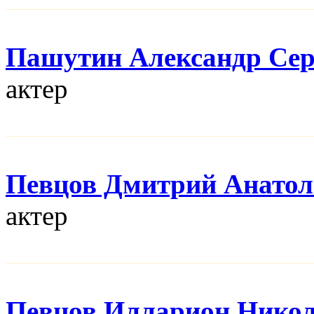
Пашутин Александр Сер
актер
Певцов Дмитрий Анатол
актер
Певцов Илларион Нико