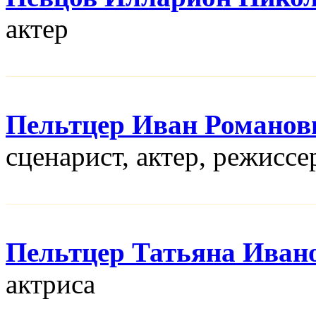
актер
Пельтцер Иван Романов
сценарист, актер, режисcе
Пельтцер Татьяна Иван
актриса