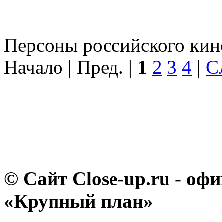
Персоны российского кино
Начало | Пред. |
1
2
3
4
|
С
© Сайт Close-up.ru - о
«Крупный план»