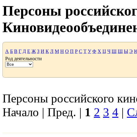
Персоны российског
Киновидеообъедине
А
Б
В
Г
Д
Е
Ж
З
И
К
Л
М
Н
О
П
Р
С
Т
У
Ф
Х
Ц
Ч
Ш
Щ
Ы
Э
Род деятельности
Персоны российского кино
Начало | Пред. |
1
2
3
4
|
С