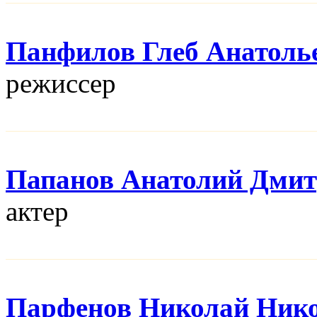
Панфилов Глеб Анатоль
режисcер
Папанов Анатолий Дми
актер
Парфенов Николай Ник