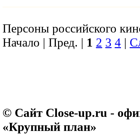
Персоны российского кино
Начало | Пред. |
1
2
3
4
|
С
© Сайт Close-up.ru - о
«Крупный план»