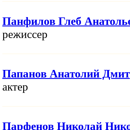
Панфилов Глеб Анатоль
режисcер
Папанов Анатолий Дми
актер
Парфенов Николай Ник