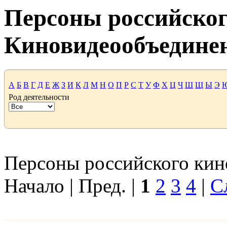
Персоны российског
Киновидеообъедине
А
Б
В
Г
Д
Е
Ж
З
И
К
Л
М
Н
О
П
Р
С
Т
У
Ф
Х
Ц
Ч
Ш
Щ
Ы
Э
Род деятельности
Персоны российского кино
Начало | Пред. |
1
2
3
4
|
С