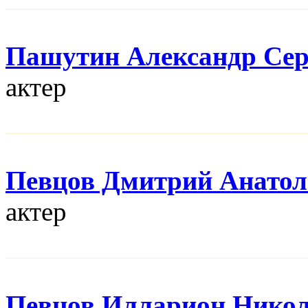
Пашутин Александр Сер
актер
Певцов Дмитрий Анатол
актер
Певцов Илларион Нико