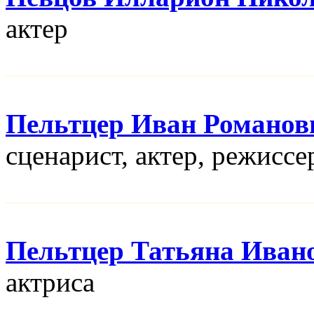
актер
Пельтцер Иван Романов
сценарист, актер, режисcе
Пельтцер Татьяна Иван
актриса