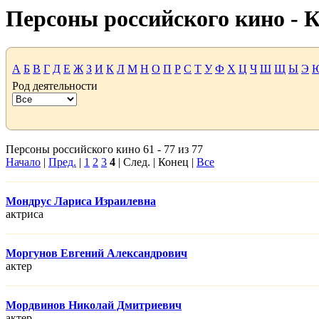
Персоны российского кино -
А
Б
В
Г
Д
Е
Ж
З
И
К
Л
М
Н
О
П
Р
С
Т
У
Ф
Х
Ц
Ч
Ш
Щ
Ы
Э
Род деятельности
Персоны российского кино 61 - 77 из 77
Начало
|
Пред.
|
1
2
3
4
| След. | Конец |
Все
Мондрус Лариса Израилевна
актриса
Моргунов Евгений Александрович
актер
Мордвинов Николай Дмитриевич
актер