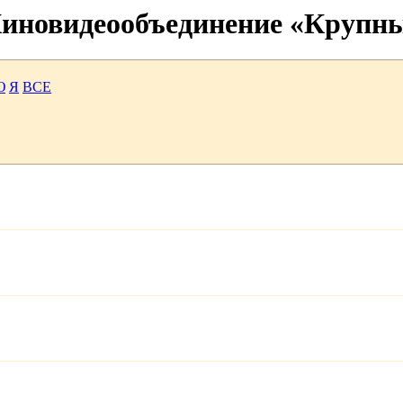
 Киновидеообъединение «Крупн
Ю
Я
ВСЕ