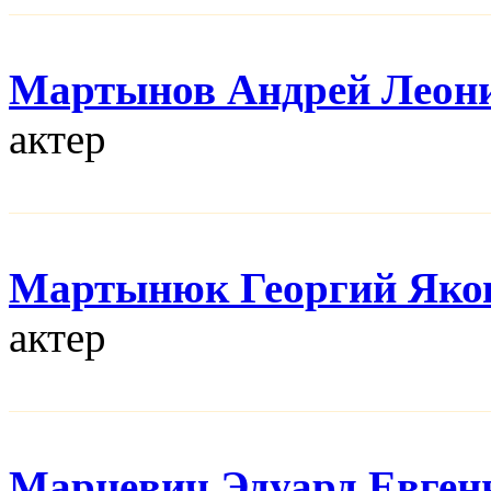
Мартынов Андрей Леон
актер
Мартынюк Георгий Яко
актер
Марцевич Эдуард Евген