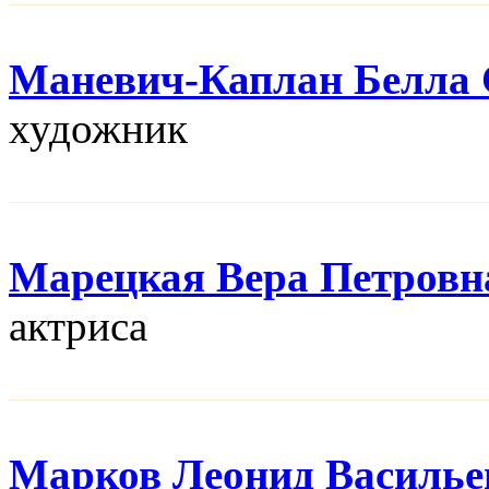
Маневич-Каплан Белла 
художник
Марецкая Вера Петровн
актриса
Марков Леонид Василье