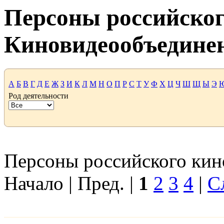
Персоны российског
Киновидеообъедине
А
Б
В
Г
Д
Е
Ж
З
И
К
Л
М
Н
О
П
Р
С
Т
У
Ф
Х
Ц
Ч
Ш
Щ
Ы
Э
Род деятельности
Персоны российского кино
Начало | Пред. |
1
2
3
4
|
С