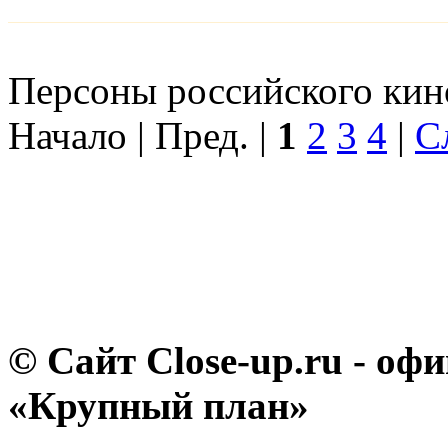
Персоны российского кино
Начало | Пред. |
1
2
3
4
|
С
© Сайт Close-up.ru - о
«Крупный план»