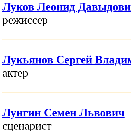
Луков Леонид Давыдов
режисcер
Лукьянов Сергей Влади
актер
Лунгин Семен Львович
сценарист