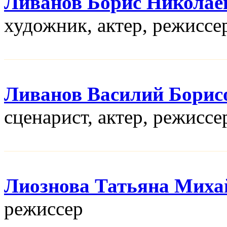
Ливанов Борис Николае
художник, актер, режисcе
Ливанов Василий Борис
сценарист, актер, режисcе
Лиознова Татьяна Миха
режисcер