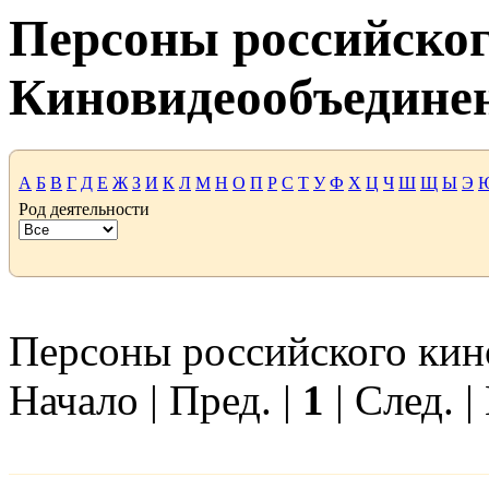
Персоны российског
Киновидеообъедине
А
Б
В
Г
Д
Е
Ж
З
И
К
Л
М
Н
О
П
Р
С
Т
У
Ф
Х
Ц
Ч
Ш
Щ
Ы
Э
Род деятельности
Персоны российского кино
Начало | Пред. |
1
| След. |