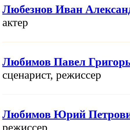
Любезнов Иван Алексан
актер
Любимов Павел Григор
сценарист, режисcер
Любимов Юрий Петров
режисcер