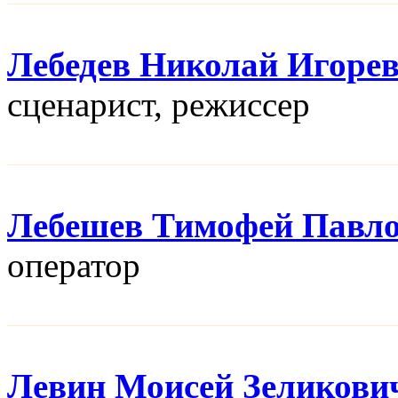
Лебедев Николай Игоре
сценарист, режисcер
Лебешев Тимофей Павл
оператор
Левин Моисей Зеликови