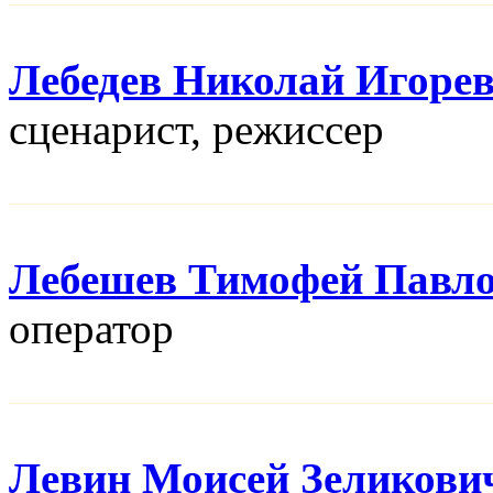
Лебедев Николай Игоре
сценарист, режисcер
Лебешев Тимофей Павл
оператор
Левин Моисей Зеликови