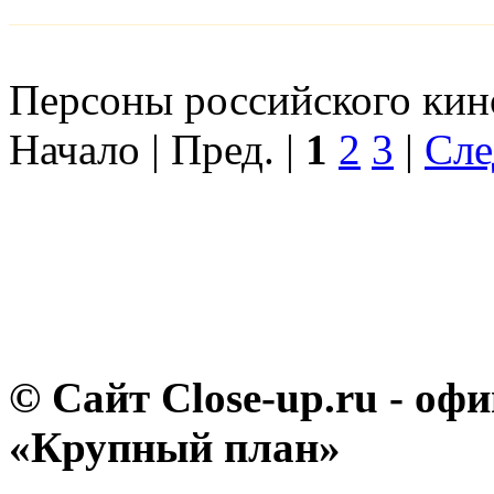
Персоны российского кино
Начало | Пред. |
1
2
3
|
Сле
© Сайт Close-up.ru - о
«Крупный план»