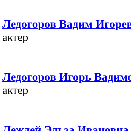
Ледогоров Вадим Игоре
актер
Ледогоров Игорь Вадим
актер
Леждей Эльза Ивановна