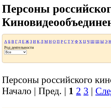
Персоны российског
Киновидеообъедине
А
Б
В
Г
Д
Е
Ж
З
И
К
Л
М
Н
О
П
Р
С
Т
У
Ф
Х
Ц
Ч
Ш
Щ
Ы
Э
Род деятельности
Персоны российского кино
Начало | Пред. |
1
2
3
|
Сле