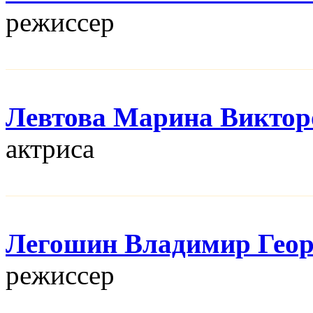
режисcер
Левтова Марина Виктор
актриса
Легошин Владимир Геор
режисcер