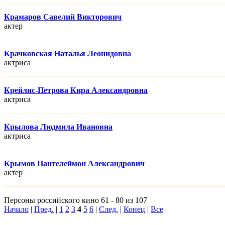
Крамаров Савелий Викторович
актер
Крачковская Наталья Леонидовна
актриса
Крейлис-Петрова Кира Александровна
актриса
Крылова Людмила Ивановна
актриса
Крымов Пантелеймон Александрович
актер
Персоны российского кино 61 - 80 из 107
Начало
|
Пред.
|
1
2
3
4
5
6
|
След.
|
Конец
|
Все