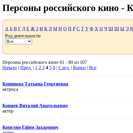
Персоны российского кино -
А
Б
В
Г
Д
Е
Ж
З
И
К
Л
М
Н
О
П
Р
С
Т
У
Ф
Х
Ц
Ч
Ш
Щ
Ы
Э
Род деятельности
Персоны российского кино 61 - 80 из 107
Начало
|
Пред.
|
1
2
3
4
5
6
|
След.
|
Конец
|
Все
Конюхова Татьяна Георгиевна
актриса
Коняев Виталий Анатольевич
актер
Копелян Ефим Захарович
актер