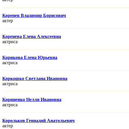
Коренев Владимир Борисович
актер
Коренева Елена Алексеевна
актриса
Корикова Елена Юрьевна
актриса
Коркошко Светлана Ивановна
актриса
Корниенко Нелли Ивановна
актриса
Корольков Геннадий Анатольевич
актер