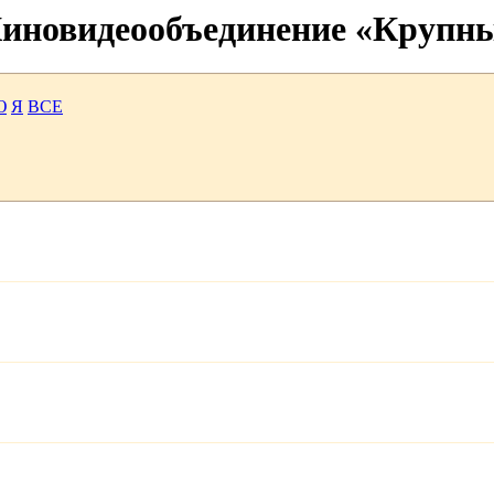
 Киновидеообъединение «Крупн
Ю
Я
ВСЕ