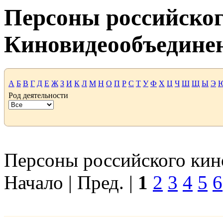
Персоны российског
Киновидеообъедине
А
Б
В
Г
Д
Е
Ж
З
И
К
Л
М
Н
О
П
Р
С
Т
У
Ф
Х
Ц
Ч
Ш
Щ
Ы
Э
Род деятельности
Персоны российского кино
Начало | Пред. |
1
2
3
4
5
6