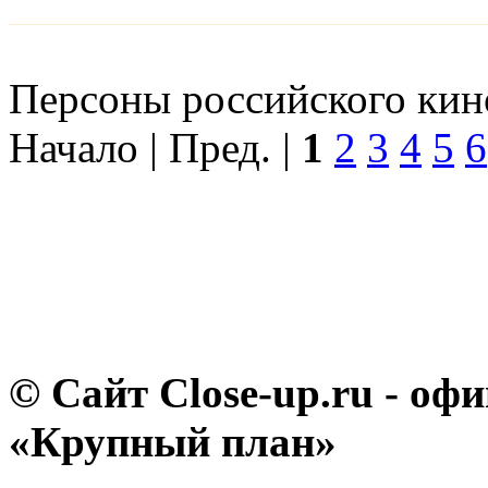
Персоны российского кино
Начало | Пред. |
1
2
3
4
5
6
© Сайт Close-up.ru - о
«Крупный план»