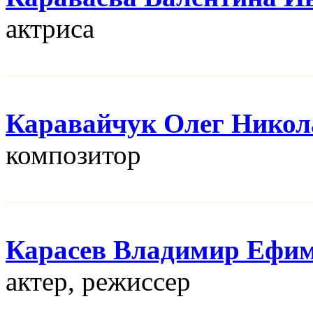
актриса
Каравайчук Олег Никол
композитор
Карасев Владимир Ефи
актер, режисcер