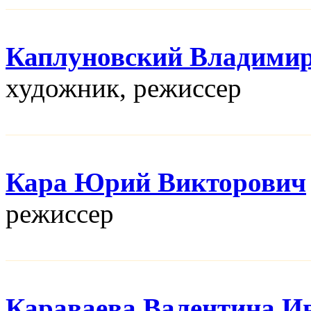
Каплуновский Владими
художник, режисcер
Кара Юрий Викторович
режисcер
Караваева Валентина И