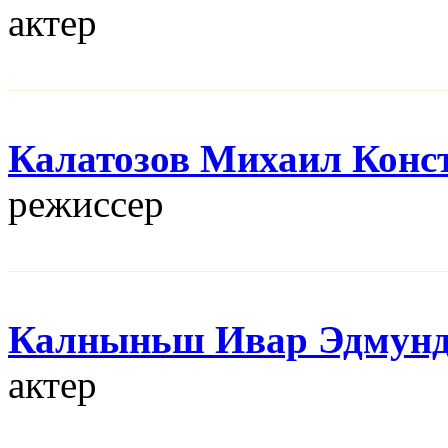
актер
Калатозов Михаил Конс
режисcер
Калныньш Ивар Эдмун
актер