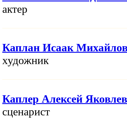
актер
Каплан Исаак Михайло
художник
Каплер Алексей Яковле
сценарист