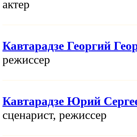
актер
Кавтарадзе Георгий Гео
режисcер
Кавтарадзе Юрий Серге
сценарист, режисcер