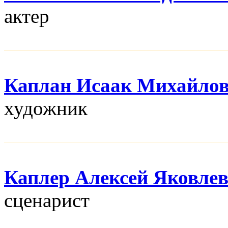
актер
Каплан Исаак Михайло
художник
Каплер Алексей Яковле
сценарист