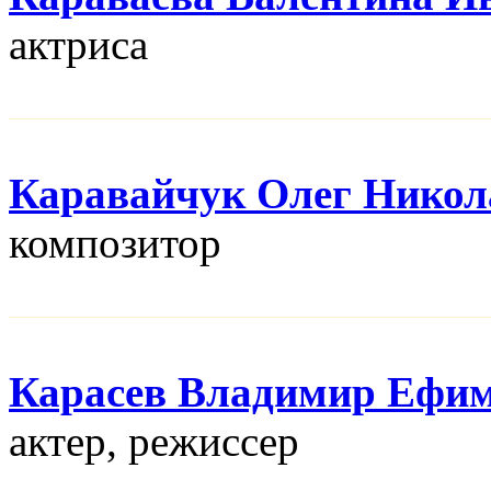
актриса
Каравайчук Олег Никол
композитор
Карасев Владимир Ефи
актер, режисcер