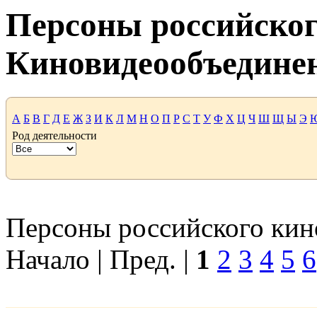
Персоны российског
Киновидеообъедине
А
Б
В
Г
Д
Е
Ж
З
И
К
Л
М
Н
О
П
Р
С
Т
У
Ф
Х
Ц
Ч
Ш
Щ
Ы
Э
Род деятельности
Персоны российского кино
Начало | Пред. |
1
2
3
4
5
6