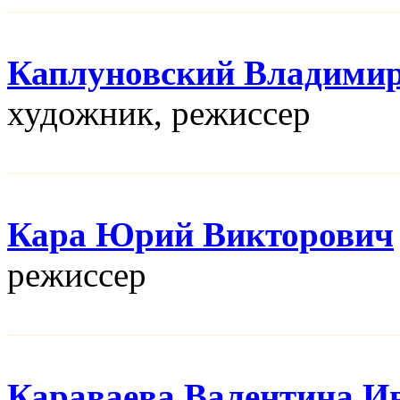
Каплуновский Владими
художник, режисcер
Кара Юрий Викторович
режисcер
Караваева Валентина И