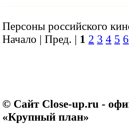
Персоны российского кино
Начало | Пред. |
1
2
3
4
5
6
© Сайт Close-up.ru - о
«Крупный план»