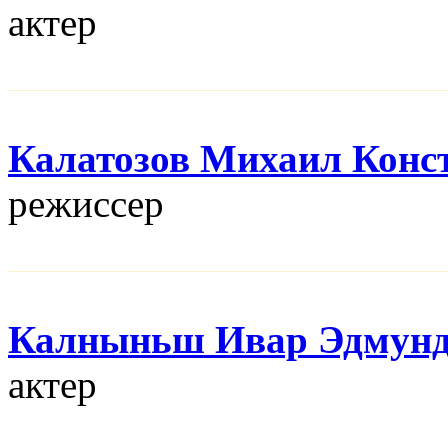
актер
Калатозов Михаил Конс
режисcер
Калныньш Ивар Эдмун
актер