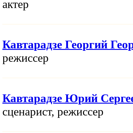
актер
Кавтарадзе Георгий Гео
режисcер
Кавтарадзе Юрий Серге
сценарист, режисcер