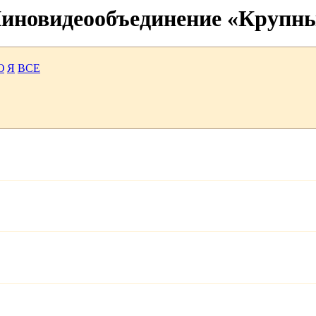
 Киновидеообъединение «Крупн
Ю
Я
ВСЕ