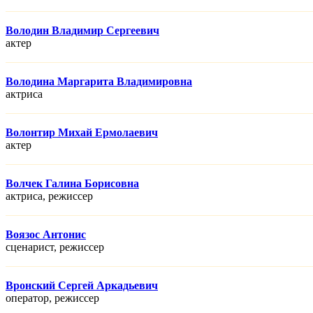
Володин Владимир Сергеевич
актер
Володина Маргарита Владимировна
актриса
Волонтир Михай Ермолаевич
актер
Волчек Галина Борисовна
актриса, режисcер
Воязос Антонис
сценарист, режисcер
Вронский Сергей Аркадьевич
оператор, режисcер