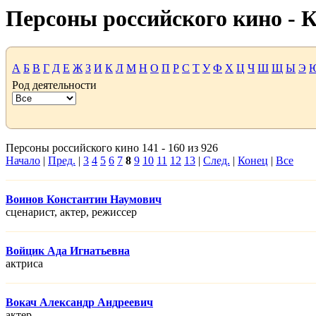
Персоны российского кино -
А
Б
В
Г
Д
Е
Ж
З
И
К
Л
М
Н
О
П
Р
С
Т
У
Ф
Х
Ц
Ч
Ш
Щ
Ы
Э
Род деятельности
Персоны российского кино 141 - 160 из 926
Начало
|
Пред.
|
3
4
5
6
7
8
9
10
11
12
13
|
След.
|
Конец
|
Все
Воинов Константин Наумович
сценарист, актер, режисcер
Войцик Ада Игнатьевна
актриса
Вокач Александр Андреевич
актер