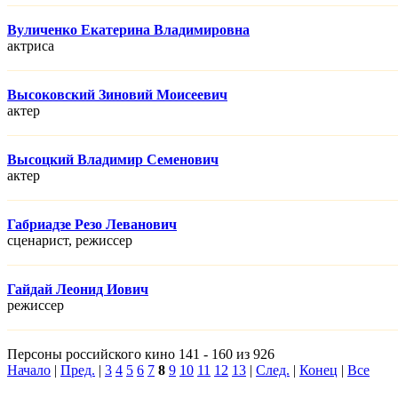
Вуличенко Екатерина Владимировна
актриса
Высоковский Зиновий Моисеевич
актер
Высоцкий Владимир Семенович
актер
Габриадзе Резо Леванович
сценарист, режисcер
Гайдай Леонид Иович
режисcер
Персоны российского кино 141 - 160 из 926
Начало
|
Пред.
|
3
4
5
6
7
8
9
10
11
12
13
|
След.
|
Конец
|
Все