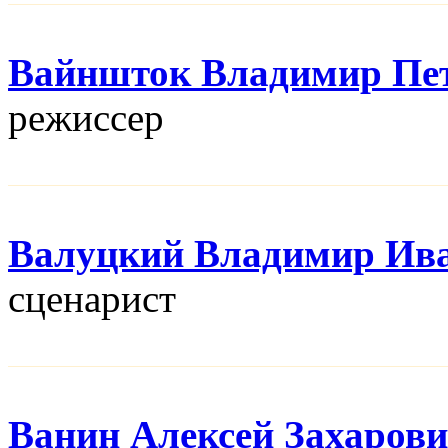
Вайншток Владимир Пе
режисcер
Валуцкий Владимир Ив
сценарист
Ванин Алексей Захаров