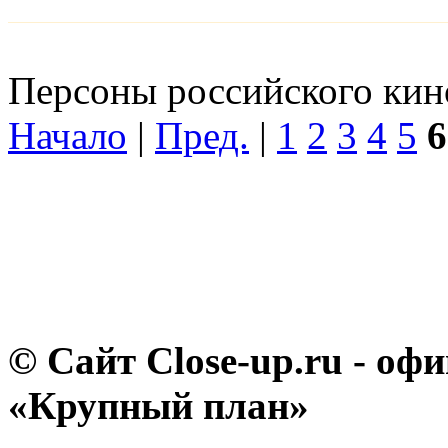
Персоны российского кино
Начало
|
Пред.
|
1
2
3
4
5
6
© Сайт Close-up.ru - о
«Крупный план»