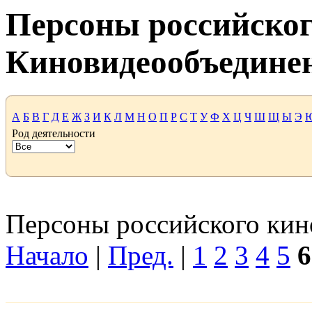
Персоны российског
Киновидеообъедине
А
Б
В
Г
Д
Е
Ж
З
И
К
Л
М
Н
О
П
Р
С
Т
У
Ф
Х
Ц
Ч
Ш
Щ
Ы
Э
Род деятельности
Персоны российского кино
Начало
|
Пред.
|
1
2
3
4
5
6