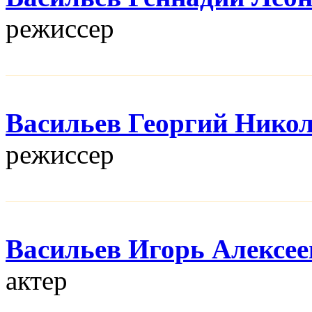
режисcер
Васильев Георгий Нико
режисcер
Васильев Игорь Алексее
актер