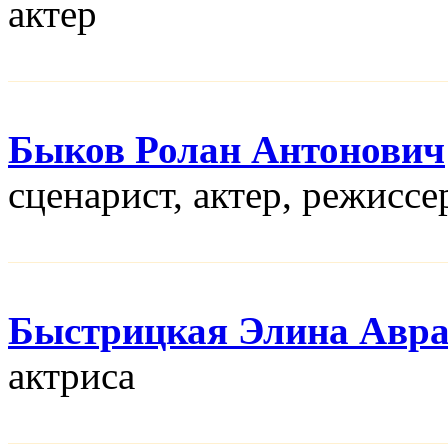
актер
Быков Ролан Антонович
сценарист, актер, режисcе
Быстрицкая Элина Авр
актриса