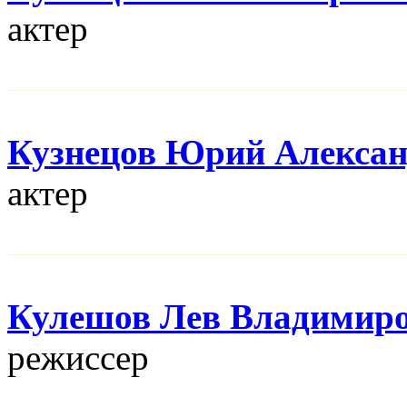
актер
Кузнецов Юрий Алекса
актер
Кулешов Лев Владимир
режисcер