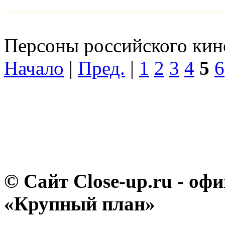
Персоны российского кино
Начало
|
Пред.
|
1
2
3
4
5
6
© Сайт Close-up.ru - о
«Крупный план»