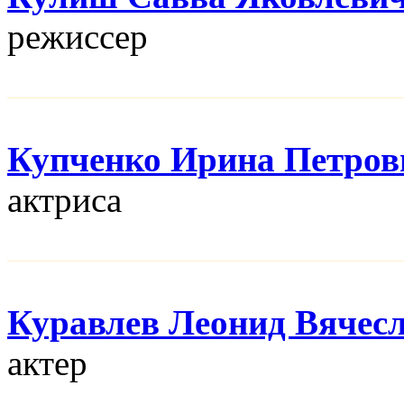
режисcер
Купченко Ирина Петров
актриса
Куравлев Леонид Вячес
актер