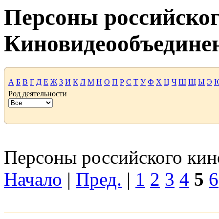
Персоны российског
Киновидеообъедине
А
Б
В
Г
Д
Е
Ж
З
И
К
Л
М
Н
О
П
Р
С
Т
У
Ф
Х
Ц
Ч
Ш
Щ
Ы
Э
Род деятельности
Персоны российского кино
Начало
|
Пред.
|
1
2
3
4
5
6