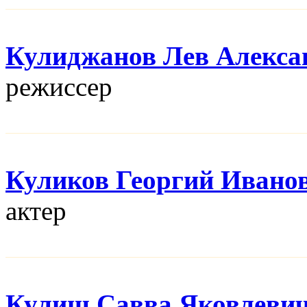
Кулиджанов Лев Алекса
режисcер
Куликов Георгий Ивано
актер
Кулиш Савва Яковлеви