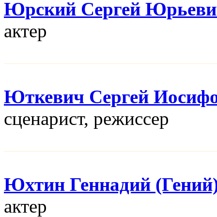
Юрский Сергей Юрьеви
актер
Юткевич Сергей Иосиф
сценарист, режисcер
Юхтин Геннадий (Гений
актер