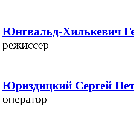
Юнгвальд-Хилькевич Г
режисcер
Юриздицкий Сергей Пе
оператор