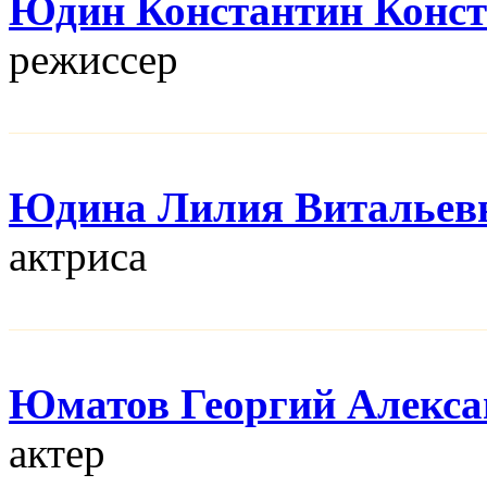
Юдин Константин Конс
режисcер
Юдина Лилия Витальев
актриса
Юматов Георгий Алекса
актер