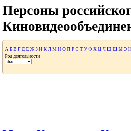
Персоны российског
Киновидеообъедине
А
Б
В
Г
Д
Е
Ж
З
И
К
Л
М
Н
О
П
Р
С
Т
У
Ф
Х
Ц
Ч
Ш
Щ
Ы
Э
Род деятельности