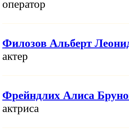
оператор
Филозов Альберт Леони
актер
Фрейндлих Алиса Бруно
актриса