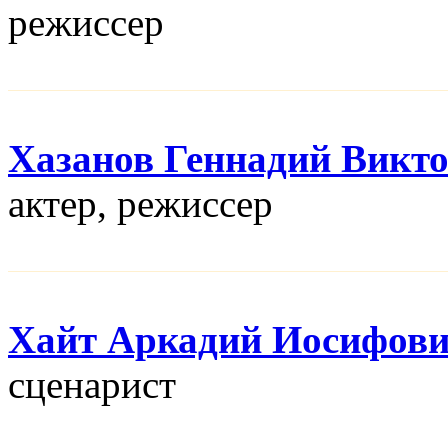
режисcер
Хазанов Геннадий Викт
актер, режисcер
Хайт Аркадий Иосифов
сценарист