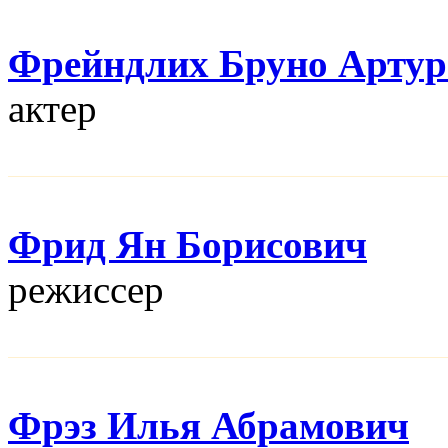
Фрейндлих Бруно Артур
актер
Фрид Ян Борисович
режисcер
Фрэз Илья Абрамович