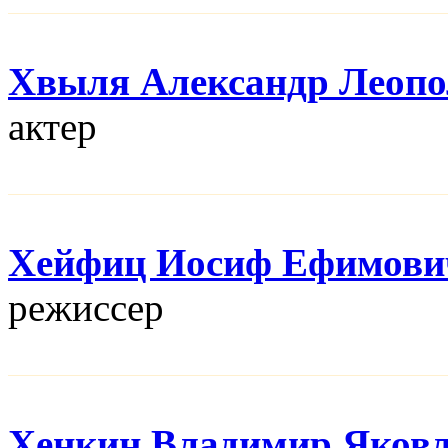
Хвыля Александр Леопо
актер
Хейфиц Иосиф Ефимови
режисcер
Хенкин Владимир Яков