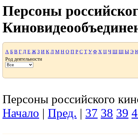
Персоны российског
Киновидеообъедине
А
Б
В
Г
Д
Е
Ж
З
И
К
Л
М
Н
О
П
Р
С
Т
У
Ф
Х
Ц
Ч
Ш
Щ
Ы
Э
Род деятельности
Персоны российского кино
Начало
|
Пред.
|
37
38
39
4