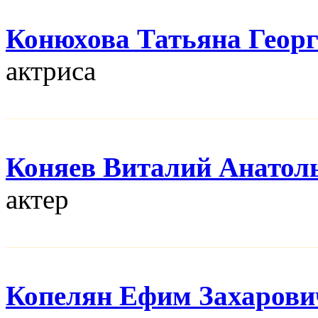
Конюхова Татьяна Геор
актриса
Коняев Виталий Анатол
актер
Копелян Ефим Захарови