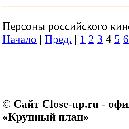
Персоны российского кино
Начало
|
Пред.
|
1
2
3
4
5
6
© Сайт Close-up.ru - о
«Крупный план»