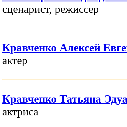
сценарист, режисcер
Кравченко Алексей Евг
актер
Кравченко Татьяна Эду
актриса