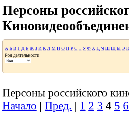
Персоны российског
Киновидеообъедине
А
Б
В
Г
Д
Е
Ж
З
И
К
Л
М
Н
О
П
Р
С
Т
У
Ф
Х
Ц
Ч
Ш
Щ
Ы
Э
Род деятельности
Персоны российского кино
Начало
|
Пред.
|
1
2
3
4
5
6