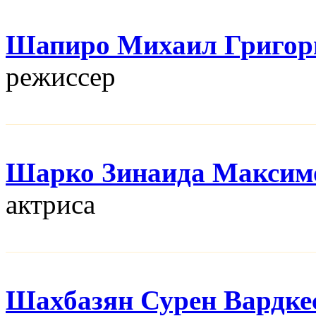
Шапиро Михаил Григор
режисcер
Шарко Зинаида Максим
актриса
Шахбазян Сурен Вардке