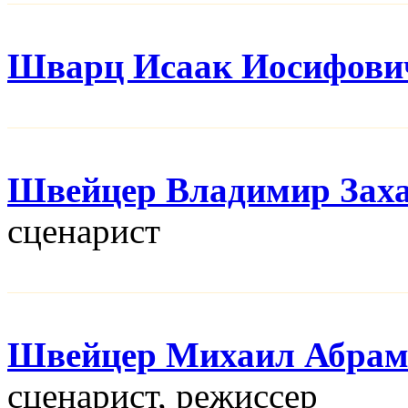
Шварц Исаак Иосифови
Швейцер Владимир Зах
сценарист
Швейцер Михаил Абрам
сценарист, режисcер