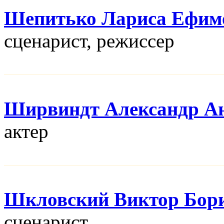
Шепитько Лариса Ефим
сценарист, режисcер
Ширвиндт Александр А
актер
Шкловский Виктор Бор
сценарист