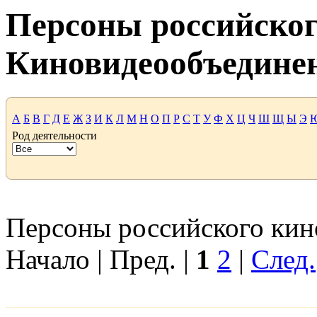
Персоны российског
Киновидеообъедине
А
Б
В
Г
Д
Е
Ж
З
И
К
Л
М
Н
О
П
Р
С
Т
У
Ф
Х
Ц
Ч
Ш
Щ
Ы
Э
Род деятельности
Персоны российского кино
Начало | Пред. |
1
2
|
След.