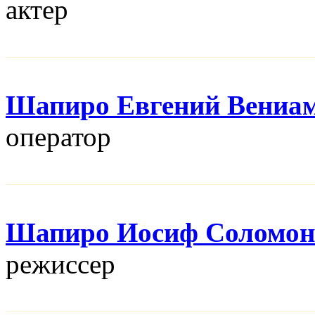
актер
Шапиро Евгений Вениа
оператор
Шапиро Иосиф Соломон
режисcер