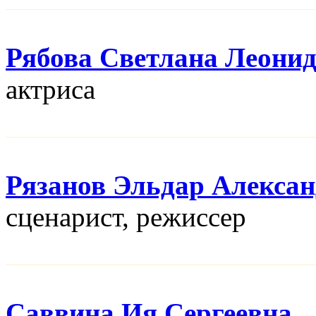
Рябова Светлана Леони
актриса
Рязанов Эльдар Алекса
сценарист, режисcер
Саввина Ия Сергеевна