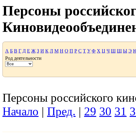
Персоны российског
Киновидеообъедине
А
Б
В
Г
Д
Е
Ж
З
И
К
Л
М
Н
О
П
Р
С
Т
У
Ф
Х
Ц
Ч
Ш
Щ
Ы
Э
Род деятельности
Персоны российского кино
Начало
|
Пред.
|
29
30
31
3