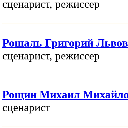
сценарист, режисcер
Рошаль Григорий Льво
сценарист, режисcер
Рощин Михаил Михайл
сценарист