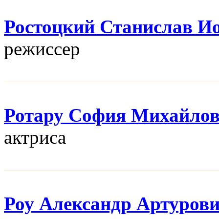
Ростоцкий Станислав И
режисcер
Ротару София Михайло
актриса
Роу Александр Артуров