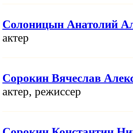
Солоницын Анатолий Ал
актер
Сорокин Вячеслав Алек
актер, режисcер
Сорокин Константин Ни