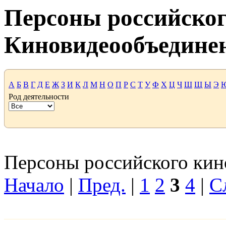
Персоны российског
Киновидеообъедине
А
Б
В
Г
Д
Е
Ж
З
И
К
Л
М
Н
О
П
Р
С
Т
У
Ф
Х
Ц
Ч
Ш
Щ
Ы
Э
Род деятельности
Персоны российского кино
Начало
|
Пред.
|
1
2
3
4
|
С