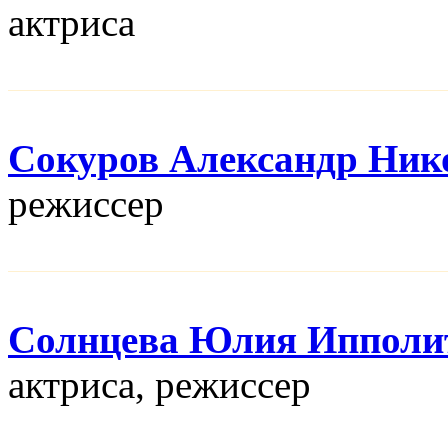
актриса
Сокуров Александр Ник
режисcер
Солнцева Юлия Ипполи
актриса, режисcер