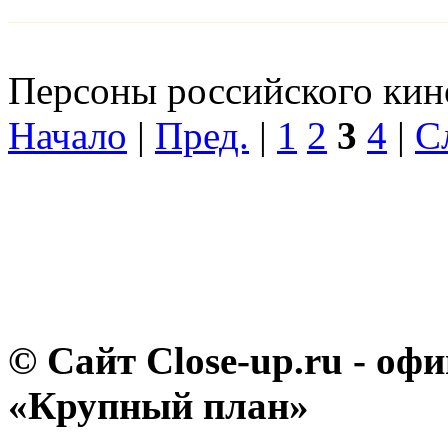
Персоны российского кино
Начало
|
Пред.
|
1
2
3
4
|
С
© Сайт Close-up.ru - о
«Крупный план»