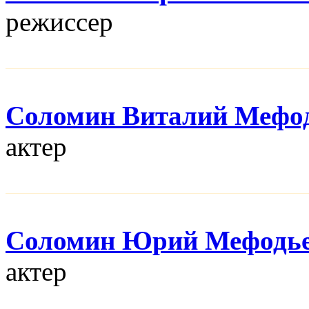
режисcер
Соломин Виталий Мефо
актер
Соломин Юрий Мефодь
актер