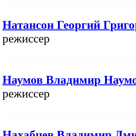
Натансон Георгий Григ
режисcер
Наумов Владимир Наум
режисcер
Нахабцев Владимир Дм