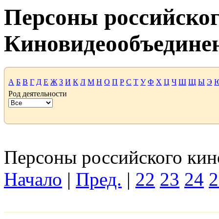
Персоны российског
Киновидеообъедине
А
Б
В
Г
Д
Е
Ж
З
И
К
Л
М
Н
О
П
Р
С
Т
У
Ф
Х
Ц
Ч
Ш
Щ
Ы
Э
Род деятельности
Персоны российского кино
Начало
|
Пред.
|
22
23
24
2