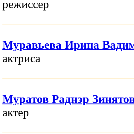
режисcер
Муравьева Ирина Вади
актриса
Муратов Раднэр Зинято
актер