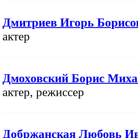
Дмитриев Игорь Борисо
актер
Дмоховский Борис Мих
актер, режисcер
Добржанская Любовь И