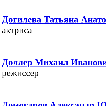
Догилева Татьяна Анат
актриса
Доллер Михаил Иванов
режисcер
Домогаров Александр 