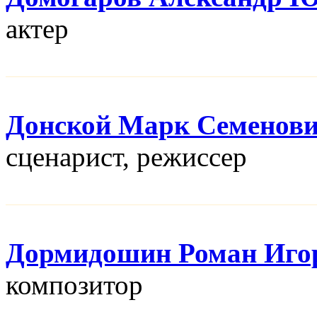
актер
Донской Марк Семенов
сценарист, режисcер
Дормидошин Роман Иго
композитор