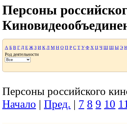
Персоны российског
Киновидеообъедине
А
Б
В
Г
Д
Е
Ж
З
И
К
Л
М
Н
О
П
Р
С
Т
У
Ф
Х
Ц
Ч
Ш
Щ
Ы
Э
Род деятельности
Персоны российского кино
Начало
|
Пред.
|
7
8
9
10
1