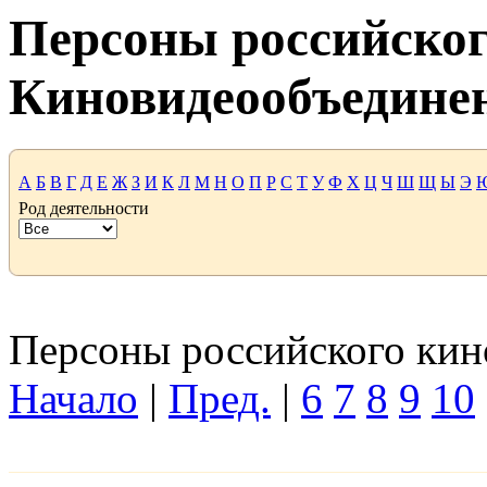
Персоны российског
Киновидеообъедине
А
Б
В
Г
Д
Е
Ж
З
И
К
Л
М
Н
О
П
Р
С
Т
У
Ф
Х
Ц
Ч
Ш
Щ
Ы
Э
Род деятельности
Персоны российского кино
Начало
|
Пред.
|
6
7
8
9
10