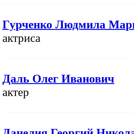
Гурченко Людмила Мар
актриса
Даль Олег Иванович
актер
Данелия Георгий Никол