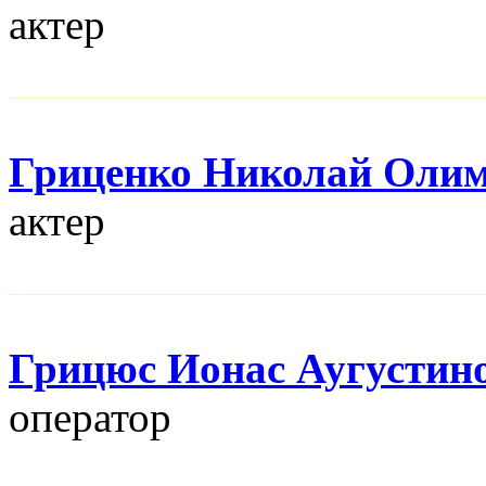
актер
Гриценко Николай Оли
актер
Грицюс Ионас Аугустин
оператор