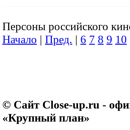
Персоны российского кино
Начало
|
Пред.
|
6
7
8
9
10
© Сайт Close-up.ru - о
«Крупный план»