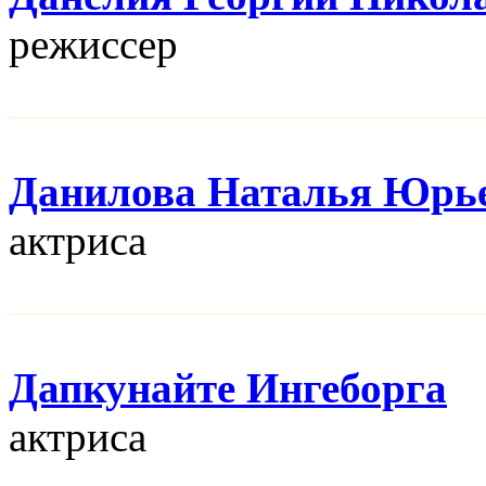
режисcер
Данилова Наталья Юрь
актриса
Дапкунайте Ингеборга
актриса