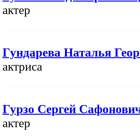
актер
Гундарева Наталья Геор
актриса
Гурзо Сергей Сафонови
актер